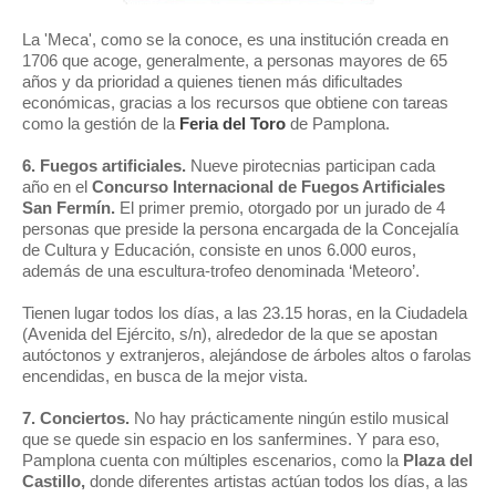
La 'Meca', como se la conoce, es una institución creada en
1706 que acoge, generalmente, a personas mayores de 65
años y da prioridad a quienes tienen más dificultades
económicas, gracias a los recursos que obtiene con tareas
como la gestión de la
Feria del Toro
de Pamplona.
6. Fuegos artificiales.
Nueve pirotecnias participan
cada
año
en el
Concurso Internacional de Fuegos Artificiales
San Fermín.
El primer premio, otorgado por un jurado de 4
personas que preside la persona encargada de la Concejalía
de
Cultura y
Educación, consiste en unos 6.000 euros,
además de una escultura-trofeo denominada ‘Meteoro’.
Tienen lugar todos los días, a las 23.15 horas, en la Ciudadela
(Avenida del Ejército, s/n), alrededor de la que se apostan
autóctonos y extranjeros, alejándose de árboles altos o farolas
encendidas, en busca de la mejor vista.
7. Conciertos.
No hay prácticamente ningún estilo musical
que se quede sin espacio en los sanfermines. Y para eso,
Pamplona cuenta con múltiples escenarios, como l
a
Plaza del
Castillo,
donde diferentes artistas actúan
todos los días, a las