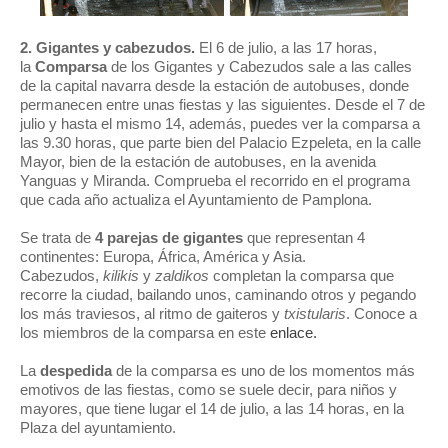
2. Gigantes y cabezudos.
El 6 de julio, a las 17 horas,
la
Comparsa
de los Gigantes y Cabezudos sale a las calles
de la capital navarra desde la estación de autobuses, donde
permanecen entre unas fiestas y las siguientes. Desde el 7 de
julio y hasta el mismo 14, además, puedes ver la comparsa a
las 9.30 horas, que parte bien del Palacio Ezpeleta, en la calle
Mayor, bien de la estación de autobuses, en la avenida
Yanguas y Miranda. Comprueba el recorrido en el programa
que cada año actualiza el Ayuntamiento de Pamplona.
Se trata de
4 parejas de gigantes
que representan 4
continentes: Europa, África, América y Asia.
Cabezudos,
kilikis
y
zaldikos
completan la comparsa que
recorre la ciudad, bailando unos, caminando otros y pegando
los más traviesos, al ritmo de gaiteros y
txistularis
. Conoce a
los miembros de la comparsa en este
enlace.
La
despedida
de la comparsa es uno de los momentos más
emotivos de las fiestas, como se suele decir, para niños y
mayores, que tiene lugar el 14 de julio, a las 14 horas, en la
Plaza del ayuntamiento.