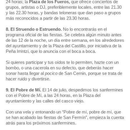
24 horas; l
a
Plaza de los Fueros,
que ofrece
conciertos de
grupos, artistas o DJ, preferiblemente locales
, entre las 21.30
y las 22.30 horas, y bandas teloneras que dan paso a grupos
más reconocidos
a partir de las 23.30 horas.
8. El Struendo o Estruendo.
No lo encontrarás en el
programa oficial de las fiestas. Se celebra algún minuto antes
de las 12 de la noche, un día entre semana, en los alrededores
del ayuntamiento y de la Plaza del Castillo, por iniciativa de la
Peña Irrintzi, que lo anuncia con el boca a boca.
Si quieres participar y tus oídos te lo permiten, hazte con un
bombo, o una cacerola en su defecto, que deberás hacer
sonar hasta llegar al
pocico
de San Cernin, porque se trata de
hacer ruido y divertirse.
9. El Pobre de Mí.
El 14 de julio, despedimos los sanfermines
con el Pobre de Mí, a las 24 horas, en la Plaza del
ayuntamiento y las calles del casco viejo.
Con una vela y entonando un “Pobre de mí, pobre de mí, que
se han acabado las fiestas de San Fermín”, empieza la cuenta
atrás para los próximos sanfermines.